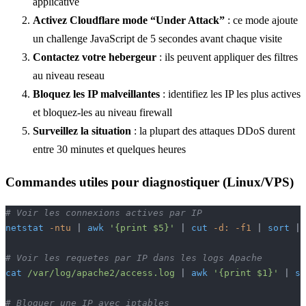
applicative
Activez Cloudflare mode “Under Attack”
: ce mode ajoute
un challenge JavaScript de 5 secondes avant chaque visite
Contactez votre hebergeur
: ils peuvent appliquer des filtres
au niveau reseau
Bloquez les IP malveillantes
: identifiez les IP les plus actives
et bloquez-les au niveau firewall
Surveillez la situation
: la plupart des attaques DDoS durent
entre 30 minutes et quelques heures
Commandes utiles pour diagnostiquer (Linux/VPS)
# Voir les connexions actives par IP
netstat
 -ntu
 | 
awk
 '{print $5}'
 | 
cut
 -d:
 -f1
 | 
sort
 | 
# Voir les requetes par IP dans les logs Apache
cat
 /var/log/apache2/access.log
 | 
awk
 '{print $1}'
 | 
so
# Bloquer une IP avec iptables