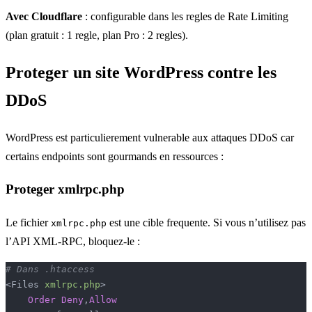
Avec Cloudflare
: configurable dans les regles de Rate Limiting
(plan gratuit : 1 regle, plan Pro : 2 regles).
Proteger un site WordPress contre les
DDoS
WordPress est particulierement vulnerable aux attaques DDoS car
certains endpoints sont gourmands en ressources :
Proteger xmlrpc.php
Le fichier
est une cible frequente. Si vous n’utilisez pas
xmlrpc.php
l’API XML-RPC, bloquez-le :
# Dans .htaccess
<Files 
xmlrpc.php
>
    Order
 Deny
,
Allow