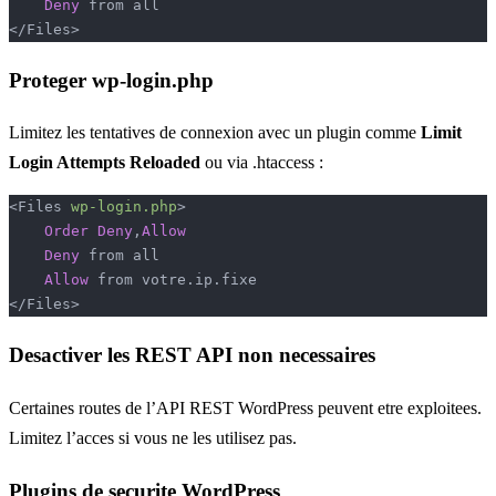
    Deny
 from all
</Files>
Proteger wp-login.php
Limitez les tentatives de connexion avec un plugin comme
Limit
Login Attempts Reloaded
ou via .htaccess :
<Files 
wp-login.php
>
    Order
 Deny
,
Allow
    Deny
 from all
    Allow
 from votre.ip.fixe
</Files>
Desactiver les REST API non necessaires
Certaines routes de l’API REST WordPress peuvent etre exploitees.
Limitez l’acces si vous ne les utilisez pas.
Plugins de securite WordPress