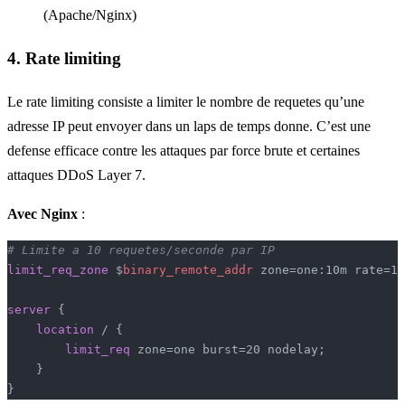
(Apache/Nginx)
4. Rate limiting
Le rate limiting consiste a limiter le nombre de requetes qu’une
adresse IP peut envoyer dans un laps de temps donne. C’est une
defense efficace contre les attaques par force brute et certaines
attaques DDoS Layer 7.
Avec Nginx
:
# Limite a 10 requetes/seconde par IP
limit_req_zone 
$
binary_remote_addr
 zone=one:10m rate=10
server
 {
    location
 / {
        limit_req 
zone=one burst=20 nodelay;
    }
}