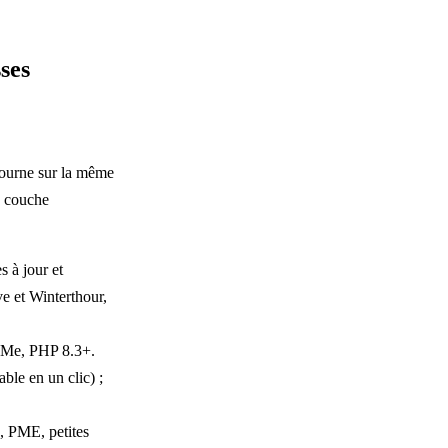
ses
ourne sur la même
ne couche
 à jour et
ve et Winterthour,
VMe, PHP 8.3+.
le en un clic) ;
s, PME, petites