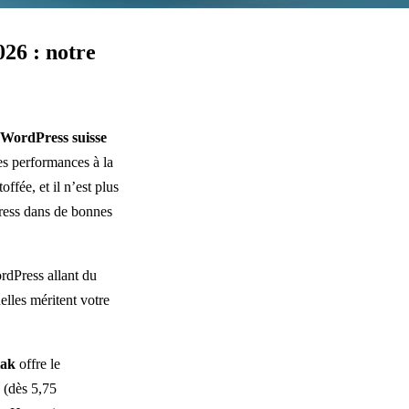
26 : notre
 WordPress suisse
es performances à la
ffée, et il n’est plus
Press dans de bonnes
ordPress allant du
lles méritent votre
iak
offre le
 (dès 5,75