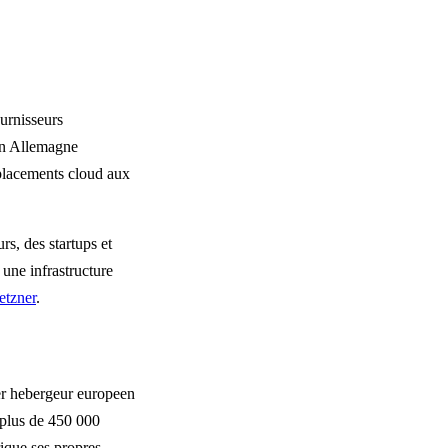
urnisseurs
 en Allemagne
mplacements cloud aux
rs, des startups et
une infrastructure
etzner
.
er hebergeur europeen
 plus de 450 000
ique ses propres