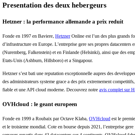
Presentation des deux hebergeurs
Hetzner : la performance allemande a prix reduit
Fonde en 1997 en Baviere,
Hetzner
Online est l’un des plus grands fo
d’infrastructure en Europe. L’entreprise gere ses propres datacenters
(Nuremberg, Falkenstein) et en Finlande (Helsinki), ainsi que des e
Etats-Unis (Ashburn, Hillsboro) et a Singapour.
Hetzner s’est bati une reputation exceptionnelle aupres des developpeu
des administrateurs systeme grace a des prix extremement competitifs, 
fiable et une API cloud moderne. Decouvrez notre
avis complet sur H
OVHcloud : le geant europeen
Fonde en 1999 a Roubaix par Octave Klaba,
OVHcloud
est le premi
et le troisieme mondial. Cote en bourse depuis 2021, l’entreprise gere
serveurs repartis dans 43 datacenters sur 4 continents. OVHcloud fabr