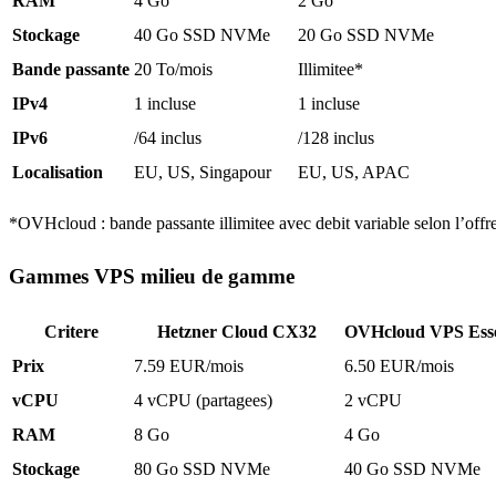
RAM
4 Go
2 Go
Stockage
40 Go SSD NVMe
20 Go SSD NVMe
Bande passante
20 To/mois
Illimitee*
IPv4
1 incluse
1 incluse
IPv6
/64 inclus
/128 inclus
Localisation
EU, US, Singapour
EU, US, APAC
*OVHcloud : bande passante illimitee avec debit variable selon l’offre
Gammes VPS milieu de gamme
Critere
Hetzner Cloud CX32
OVHcloud VPS Esse
Prix
7.59 EUR/mois
6.50 EUR/mois
vCPU
4 vCPU (partagees)
2 vCPU
RAM
8 Go
4 Go
Stockage
80 Go SSD NVMe
40 Go SSD NVMe