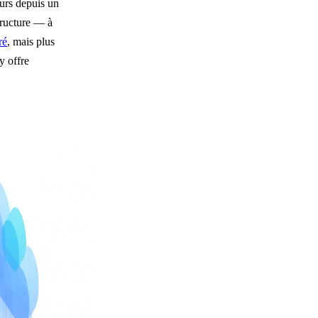
urs depuis un
structure — à
ré
, mais plus
y offre