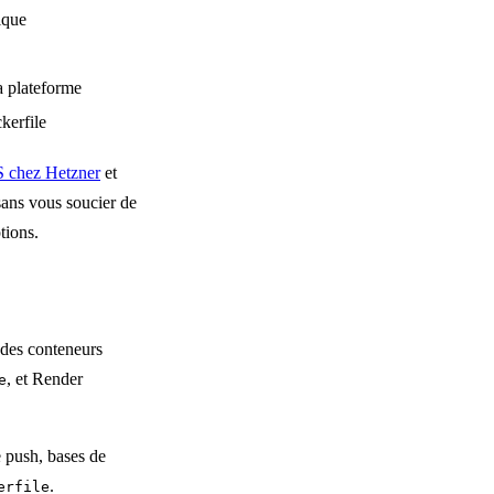
ique
a plateforme
kerfile
 chez Hetzner
et
 sans vous soucier de
tions.
 des conteneurs
, et Render
e
 push, bases de
.
erfile