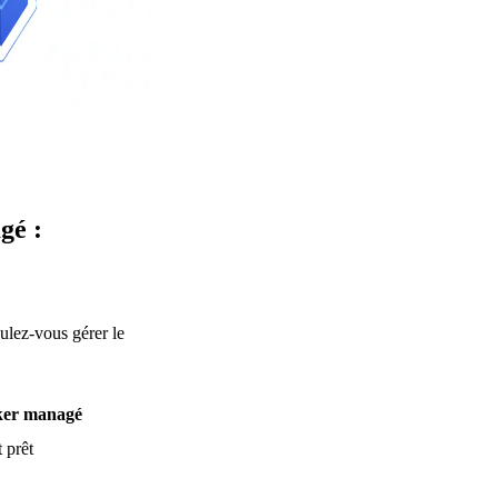
gé :
ulez-vous gérer le
ker managé
 prêt