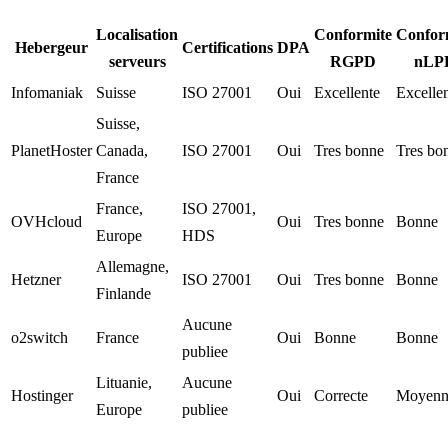
Localisation
Conformite
Confor
Hebergeur
Certifications
DPA
serveurs
RGPD
nLP
Infomaniak
Suisse
ISO 27001
Oui
Excellente
Excelle
Suisse,
PlanetHoster
Canada,
ISO 27001
Oui
Tres bonne
Tres bo
France
France,
ISO 27001,
OVHcloud
Oui
Tres bonne
Bonne
Europe
HDS
Allemagne,
Hetzner
ISO 27001
Oui
Tres bonne
Bonne
Finlande
Aucune
o2switch
France
Oui
Bonne
Bonne
publiee
Lituanie,
Aucune
Hostinger
Oui
Correcte
Moyenn
Europe
publiee