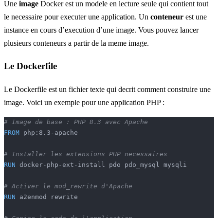
Une
image
Docker est un modele en lecture seule qui contient tout
le necessaire pour executer une application. Un
conteneur
est une
instance en cours d’execution d’une image. Vous pouvez lancer
plusieurs conteneurs a partir de la meme image.
Le Dockerfile
Le Dockerfile est un fichier texte qui decrit comment construire une
image. Voici un exemple pour une application PHP :
# Image de base : PHP 8.3 avec Apache
FROM
 php:8.3-apache
# Installer les extensions PHP necessaires
RUN
 docker-php-ext-install pdo pdo_mysql mysqli
# Activer le mod_rewrite d'Apache
RUN
 a2enmod rewrite