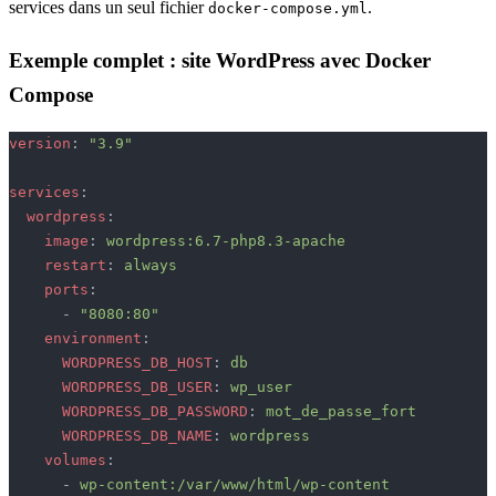
services dans un seul fichier
.
docker-compose.yml
Exemple complet : site WordPress avec Docker
Compose
version
: 
"3.9"
services
:
  wordpress
:
    image
: 
wordpress:6.7-php8.3-apache
    restart
: 
always
    ports
:
      - 
"8080:80"
    environment
:
      WORDPRESS_DB_HOST
: 
db
      WORDPRESS_DB_USER
: 
wp_user
      WORDPRESS_DB_PASSWORD
: 
mot_de_passe_fort
      WORDPRESS_DB_NAME
: 
wordpress
    volumes
:
      - 
wp-content:/var/www/html/wp-content