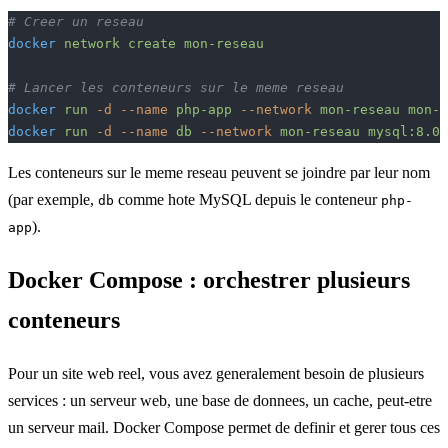
# Creer un reseau
docker
 network
 create
 mon-reseau
# Lancer les conteneurs sur le meme reseau
docker
 run
 -d
 --name
 php-app
 --network
 mon-reseau
 mon-s
docker
 run
 -d
 --name
 db
 --network
 mon-reseau
 mysql:8.0
Les conteneurs sur le meme reseau peuvent se joindre par leur nom
(par exemple,
comme hote MySQL depuis le conteneur
db
php-
).
app
Docker Compose : orchestrer plusieurs
conteneurs
Pour un site web reel, vous avez generalement besoin de plusieurs
services : un serveur web, une base de donnees, un cache, peut-etre
un serveur mail. Docker Compose permet de definir et gerer tous ces