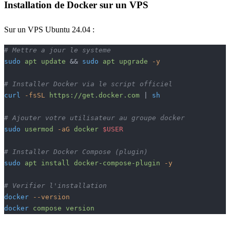
Installation de Docker sur un VPS
Sur un VPS Ubuntu 24.04 :
# Mettre a jour le systeme
sudo
 apt
 update
 && 
sudo
 apt
 upgrade
 -y
# Installer Docker via le script officiel
curl
 -fsSL
 https://get.docker.com
 | 
sh
# Ajouter votre utilisateur au groupe docker
sudo
 usermod
 -aG
 docker
 $USER
# Installer Docker Compose (plugin)
sudo
 apt
 install
 docker-compose-plugin
 -y
# Verifier l'installation
docker
 --version
docker
 compose
 version