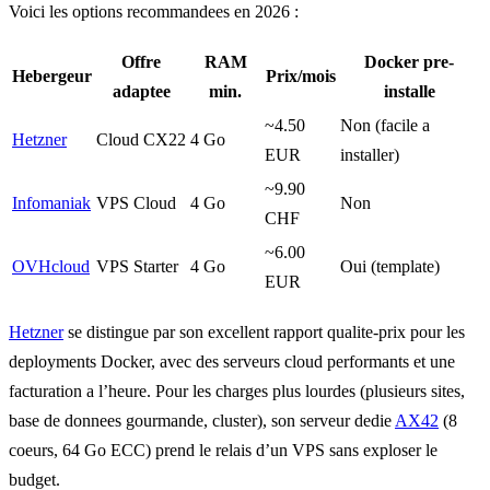
Voici les options recommandees en 2026 :
Offre
RAM
Docker pre-
Hebergeur
Prix/mois
adaptee
min.
installe
~4.50
Non (facile a
Hetzner
Cloud CX22
4 Go
EUR
installer)
~9.90
Infomaniak
VPS Cloud
4 Go
Non
CHF
~6.00
OVHcloud
VPS Starter
4 Go
Oui (template)
EUR
Hetzner
se distingue par son excellent rapport qualite-prix pour les
deployments Docker, avec des serveurs cloud performants et une
facturation a l’heure. Pour les charges plus lourdes (plusieurs sites,
base de donnees gourmande, cluster), son serveur dedie
AX42
(8
coeurs, 64 Go ECC) prend le relais d’un VPS sans exploser le
budget.