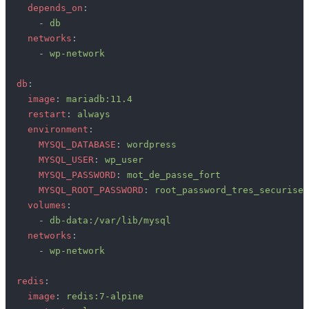
    depends_on
:
      - 
db
    networks
:
      - 
wp-network
  db
:
    image
: 
mariadb:11.4
    restart
: 
always
    environment
:
      MYSQL_DATABASE
: 
wordpress
      MYSQL_USER
: 
wp_user
      MYSQL_PASSWORD
: 
mot_de_passe_fort
      MYSQL_ROOT_PASSWORD
: 
root_password_tres_securise
    volumes
:
      - 
db-data:/var/lib/mysql
    networks
:
      - 
wp-network
  redis
:
    image
: 
redis:7-alpine