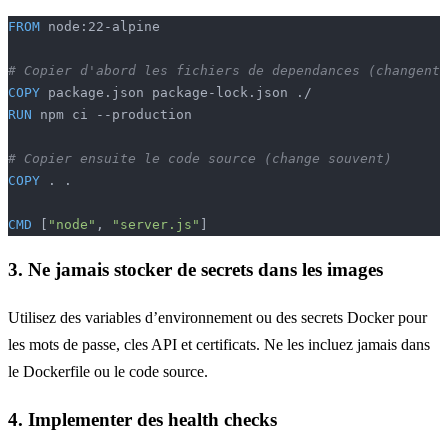
FROM
 node:22-alpine
# Copier d'abord les fichiers de dependances (changent 
COPY
 package.json package-lock.json ./
RUN
 npm ci --production
# Copier ensuite le code source (change souvent)
COPY
 . .
CMD
 [
"node"
, 
"server.js"
]
3. Ne jamais stocker de secrets dans les images
Utilisez des variables d’environnement ou des secrets Docker pour
les mots de passe, cles API et certificats. Ne les incluez jamais dans
le Dockerfile ou le code source.
4. Implementer des health checks