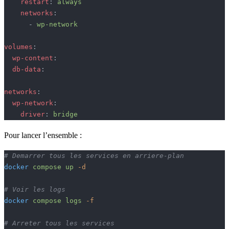
    restart
: 
always
    networks
:
      - 
wp-network
volumes
:
  wp-content
:
  db-data
:
networks
:
  wp-network
:
    driver
: 
bridge
Pour lancer l’ensemble :
# Demarrer tous les services en arriere-plan
docker
 compose
 up
 -d
# Voir les logs
docker
 compose
 logs
 -f
# Arreter tous les services