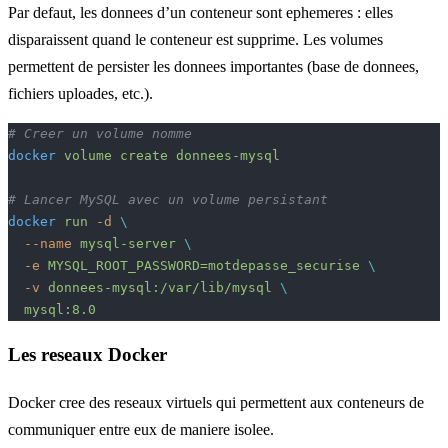
Par defaut, les donnees d’un conteneur sont ephemeres : elles
disparaissent quand le conteneur est supprime. Les volumes
permettent de persister les donnees importantes (base de donnees,
fichiers uploades, etc.).
# Creer un volume nomme
docker
 volume
 create
 donnees-mysql
# Lancer MySQL avec un volume persistant
docker
 run
 -d
 \
  --name
 mysql-server
 \
  -e
 MYSQL_ROOT_PASSWORD=motdepasse_securise
 \
  -v
 donnees-mysql:/var/lib/mysql
 \
  mysql:8.0
Les reseaux Docker
Docker cree des reseaux virtuels qui permettent aux conteneurs de
communiquer entre eux de maniere isolee.