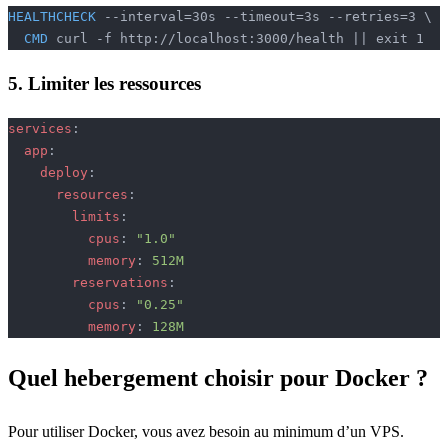
HEALTHCHECK
 --interval=30s --timeout=3s --retries=3 \
  CMD
 curl -f http://localhost:3000/health || exit 1
5. Limiter les ressources
services
:
  app
:
    deploy
:
      resources
:
        limits
:
          cpus
: 
"1.0"
          memory
: 
512M
        reservations
:
          cpus
: 
"0.25"
          memory
: 
128M
Quel hebergement choisir pour Docker ?
Pour utiliser Docker, vous avez besoin au minimum d’un VPS.