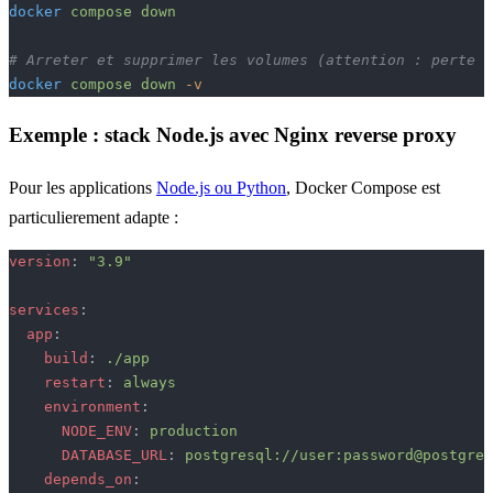
docker
 compose
 down
# Arreter et supprimer les volumes (attention : perte d
docker
 compose
 down
 -v
Exemple : stack Node.js avec Nginx reverse proxy
Pour les applications
Node.js ou Python
, Docker Compose est
particulierement adapte :
version
: 
"3.9"
services
:
  app
:
    build
: 
./app
    restart
: 
always
    environment
:
      NODE_ENV
: 
production
      DATABASE_URL
: 
postgresql://user:password@postgres
    depends_on
: