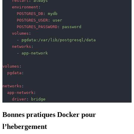
    restart
: 
always
    environment
:
      POSTGRES_DB
: 
mydb
      POSTGRES_USER
: 
user
      POSTGRES_PASSWORD
: 
password
    volumes
:
      - 
pgdata:/var/lib/postgresql/data
    networks
:
      - 
app-network
volumes
:
  pgdata
:
networks
:
  app-network
:
    driver
: 
bridge
Bonnes pratiques Docker pour
l’hebergement