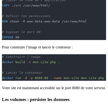
# Copier le code de l'application
COPY
 ./src /var/www/html/
# Definir les permissions
RUN
 chown -R www-data:www-data /var/www/html
# Exposer le port 80
EXPOSE
 80
Pour construire l’image et lancer le conteneur :
# Construire l'image
docker
 build
 -t
 mon-site-php
 .
# Lancer le conteneur
docker
 run
 -d
 -p
 8080:80
 --name
 mon-site
 mon-site-php
Votre site est maintenant accessible sur le port 8080 de votre serveur.
Les volumes : persister les donnees