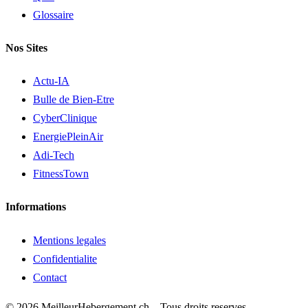
Glossaire
Nos Sites
Actu-IA
Bulle de Bien-Etre
CyberClinique
EnergiePleinAir
Adi-Tech
FitnessTown
Informations
Mentions legales
Confidentialite
Contact
© 2026 MeilleurHebergement.ch – Tous droits reserves.