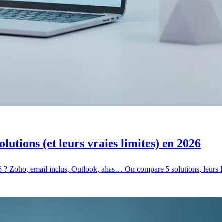
olutions (et leurs vraies limites) en 2026
6 ? Zoho, email inclus, Outlook, alias… On compare 5 solutions, leurs lim